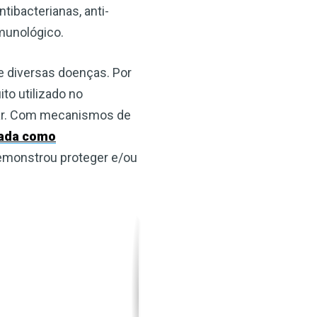
tibacterianas, anti-
imunológico.
e diversas doenças. Por
to utilizado no
ntar. Com mecanismos de
zada como
demonstrou proteger e/ou