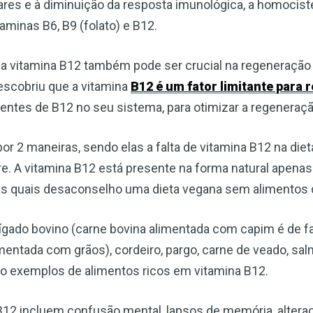
res e à diminuição da resposta imunológica, a homociste
inas B6, B9 (folato) e B12.
 vitamina B12 também pode ser crucial na regeneração c
escobriu que a vitamina
B12 é um fator limitante para 
ientes de B12 no seu sistema, para otimizar a regeneraçã
or 2 maneiras, sendo elas a falta de vitamina B12 na die
re. A vitamina B12 está presente na forma natural apena
as quais desaconselho uma dieta vegana sem alimentos 
fígado bovino (carne bovina alimentada com capim é de 
ntada com grãos), cordeiro, pargo, carne de veado, salm
ão exemplos de alimentos ricos em vitamina B12.
 B12 incluem confusão mental, lapsos de memória, alteraç