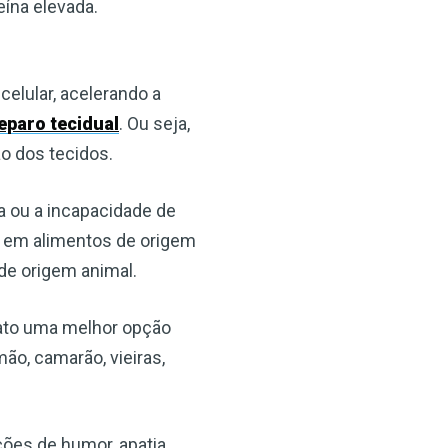
ína elevada.
elular, acelerando a
reparo tecidual
. Ou seja,
o dos tecidos.
ta ou a incapacidade de
s em alimentos de origem
de origem animal.
fato uma melhor opção
ão, camarão, vieiras,
ões de humor, apatia,