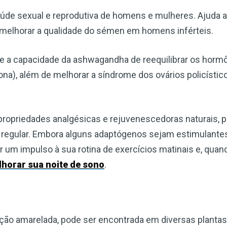
e sexual e reprodutiva de homens e mulheres. Ajuda a
 melhorar a qualidade do sémen em homens inférteis.
e a capacidade da ashwagandha de reequilibrar os horm
ona), além de melhorar a síndrome dos ovários policístico
opriedades analgésicas e rejuvenescedoras naturais, 
 regular. Embora alguns adaptógenos sejam estimulante
 um impulso à sua rotina de exercícios matinais e, quand
lhorar sua noite de sono
.
ação amarelada, pode ser encontrada em diversas plantas 