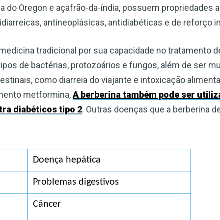
Escreva-se para receber #1 boletim
uva do Oregon e açafrão-da-índia, possuem propriedades an
informativo de saúde natural DE
ntidiarreicas, antineoplásicas, antidiabéticas e de reforço 
GRAÇA
medicina tradicional por sua capacidade no tratamento d
Receba acesso ilimitado às melhores informações de saúde,
ipos de bactérias, protozoários e fungos, além de ser mui
sem censura ou vigilância eletrônica.
estinais, como diarreia do viajante e intoxicação alime
mento metformina,
A berberina também pode ser utili
ra diabéticos tipo 2
. Outras doenças que a berberina 
Inscreva-se Agora!
Confira nossa política de privacidade
Doença hepática
Problemas digestivos
Câncer