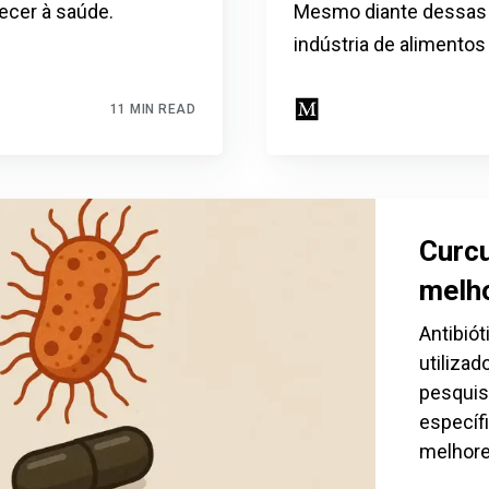
recer à saúde.
Mesmo diante dessas e
indústria de alimento
11 MIN READ
Curcu
melh
Escreva-se para receber #1 boletim
informativo de saúde natural DE
Antibió
utilizad
GRAÇA
pesquis
Receba acesso ilimitado às melhores informações de saúde,
específ
sem censura ou vigilância eletrônica.
melhore