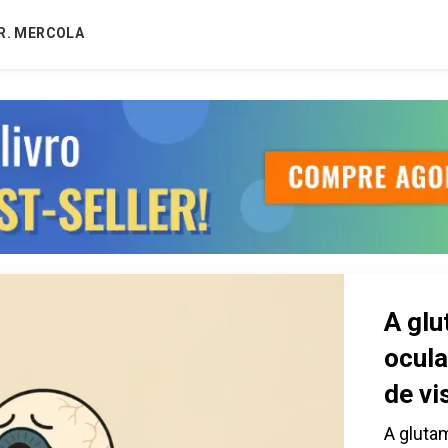
R. MERCOLA
A glu
ocula
de vi
A gluta