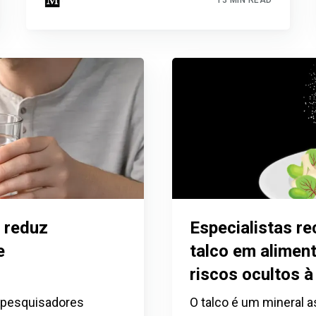
 reduz
Especialistas r
e
talco em alimen
riscos ocultos 
e pesquisadores
O talco é um mineral a