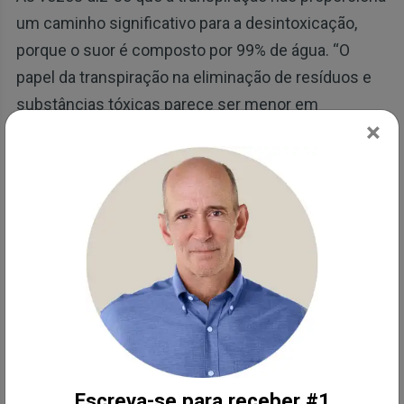
um caminho significativo para a desintoxicação,
porque o suor é composto por 99% de água. “O
papel da transpiração na eliminação de resíduos e
substâncias tóxicas parece ser menor em
×
comparação com outras vias de excreção através
dos rins e do trato gastrointestinal”, foi observado
pela revista Tempeture.
As toxinas são, no entanto, de fato excretadas pelo
suor. Segundo a pesquisa em Arquivos de
Contaminação Ambiental e Toxicologia:
"Muitas toxinas podem ser excretadas
preferencialmente pelo suor. Alguns
elementos tóxicos, presumivelmente
Escreva-se para receber #1