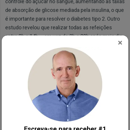
controle do açúcar no sangue, aumentando as taxas
de absorção de glicose mediada pela insulina, o que
é importante para resolver o diabetes tipo 2. Outro
estudo revelou que realizar todas as refeições
entre 8h e 14h – em vez de 8h e 20h após meio dia
×
— resultou em uma maior flexibilidade metabólica,
redução da fome e aumento da sensação de
saciedade, resultando em perda de peso.
O ideal é que você deve parar de consumir
alimentos por várias horas antes de dormir e, em
seguida, iniciar sua janela de alimentação no meio
da manhã após acordar. A maioria das pessoas que
está lendo isso pode se beneficiar ao adotar o TRE;
no entanto, não é recomendado para pessoas com
Escreva-se para receber #1