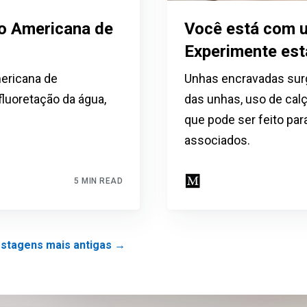
GRAÇA
ão Americana de
Você está com 
Receba acesso ilimitado às melhores informações de saúde,
Experimente est
sem censura ou vigilância eletrônica.
mericana de
Unhas encravadas sur
luoretação da água,
das unhas, uso de calç
que pode ser feito par
Inscreva-se Agora!
associados.
Confira nossa política de privacidade
5 MIN READ
stagens mais antigas
→