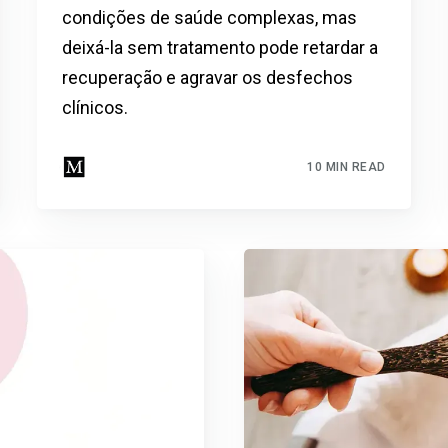
condições de saúde complexas, mas
deixá-la sem tratamento pode retardar a
recuperação e agravar os desfechos
clínicos.
10 MIN READ
Escreva-se para receber #1 boletim
informativo de saúde natural DE