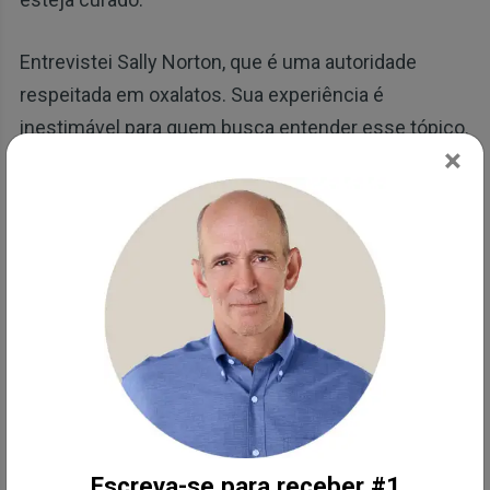
Entrevistei Sally Norton, que é uma autoridade
respeitada em oxalatos. Sua experiência é
inestimável para quem busca entender esse tópico.
×
Em nossa discussão, ela especificou os alimentos
que são carregados de oxalatos. Você pode se
surpreender, pois alguns deles estão na lista de
“alimentos saudáveis” de muitas pessoas:
Espinafre —
Seus níveis de oxalato podem
chegar a 600 a 800 mg por 100 gramas.
Amêndoas —
As amêndoas contêm cerca
de 122 mg de oxalatos por 100 gramas. No
entanto, todas as nozes em geral são
Escreva-se para receber #1