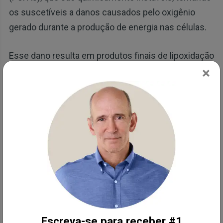
os suscetíveis a danos causados ​​pelo oxigênio
gerado durante a produção de energia nas células.
Esse dano resulta em produtos finais de lipoxidação
×
avançada (ALE) e radicais livres que danificam as
membranas celulares, proteínas, mitocôndrias e
seu DNA. Pior ainda, os PUFAs são integrados às
membranas celulares, onde podem permanecer
durante 5 a 7 anos.
No artigo acima, eu explico o porquê dos óleos de
sementes serem piores que o açúcar, e como o
consumo de LA pode impactar em sua saúde,
incluindo o aumento do risco de comprometimento
da memória e do Alzheimer.
Escreva-se para receber #1