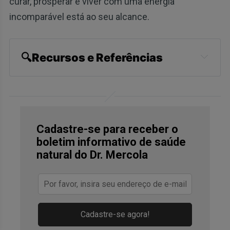
curar, prosperar e viver com uma energia
incomparável está ao seu alcance.
🔍Recursos e Referências
The BMJ, 2023; 380
Alzheimer's Association, Mild 
Cognitive Impairment, line 1
Cadastre-se para receber o
Journal of Neurology, Neurosurgery 
boletim informativo de saúde
natural do Dr. Mercola
and Psychiatry, 1993; 56(9)
Centers for Disease Control and 
Prevention, When to Talk to Your 
Doctor About Memory Loss, A growing 
Cadastre-se agora!
problem - bullet 1