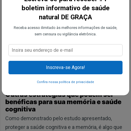
boletim informativo de saúde
Foi concluído em um estudo de 2017 publicado na
natural DE GRAÇA
Scientific Reports da Temple University, que a
Receba acesso ilimitado às melhores informações de saúde,
substituição do azeite por óleo de canola (um óleo
sem censura ou vigilância eletrônica.
de semente) não tinha explicação. Porém, os
investigadores admitiram em um comunicado, que
o óleo de canola estava ligado à deterioração da
memória e da capacidade de aprendizagem em
Inscreva-se Agora!
animais com Alzheimer.
Confira nossa política de privacidade
Outras estratégias que podem ser
benéficas para sua memória e saúde
cognitiva
Como demonstrado pelo estudo apresentado,
proteger a saúde cognitiva e a memória, é algo que