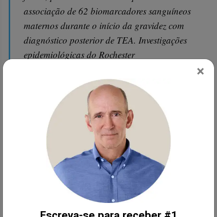
associação de 62 biomarcadores sanguíneos
maternos durante o início da gravidez com
diagnóstico posterior de TEA. Investigações
epidemiológicas do Rochester
×
Epidemiological Project em Rochester, MN e
por dados anteriores do CDC apoiam estes
resultados."
Mesmo ácido fólico moderadamente
alto pode prejudicar o
desenvolvimento do cérebro?
Em ratos no desenvolvimento do cérebro de seus
descendentes, especificamente no córtex cerebral,
que desempenha um papel nas funções cognitivas
e emocionais, bem como nos distúrbios
Escreva-se para receber #1