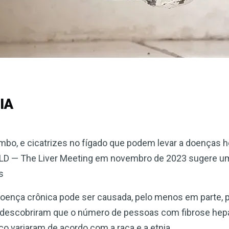
IA
umbo, e cicatrizes no fígado que podem levar a doenças h
LD — The Liver Meeting em novembro de 2023 sugere uma
s
doença crônica pode ser causada, pelo menos em parte, p
s descobriram que o número de pessoas com fibrose hep
co variaram de acordo com a raça e a etnia