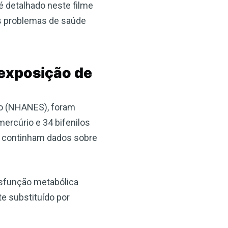
 detalhado neste filme
os problemas de saúde
exposição de
ão (NHANES), foram
ercúrio e 34 bifenilos
m continham dados sobre
isfunção metabólica
e substituído por