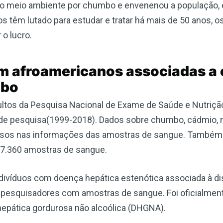
Escreva-se para receber #1 boletim
 meio ambiente por chumbo e envenenou a população, é
informativo de saúde natural DE
os têm lutado para estudar e tratar há mais de 50 anos, 
 o lucro.
GRAÇA
Receba acesso ilimitado às melhores informações de saúde,
m afroamericanos associadas a 
sem censura ou vigilância eletrônica.
mbo
ltos da Pesquisa Nacional de Exame de Saúde e Nutriç
 de pesquisa(1999-2018). Dados sobre chumbo, cádmio, m
Inscreva-se Agora!
clusos nas informações das amostras de sangue. També
7.360 amostras de sangue.
Confira nossa política de privacidade
ndivíduos com doença hepática estenótica associada à d
esquisadores com amostras de sangue. Foi oficialment
epática gordurosa não alcoólica (DHGNA).