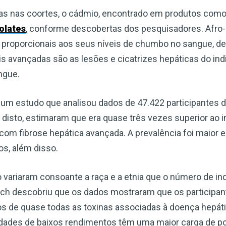
as nas coortes, o cádmio, encontrado em produtos como
olates
, conforme descobertas dos pesquisadores. Afro
o proporcionais aos seus níveis de chumbo no sangue,
s avançadas são as lesões e cicatrizes hepáticas do indi
ngue.
 um estudo que analisou dados de 47.422 participante
r disto, estimaram que era quase três vezes superior ao 
 com fibrose hepática avançada. A prevalência foi maior
s, além disso.
 variaram consoante a raça e a etnia que o número de in
ch descobriu que os dados mostraram que os participan
os de quase todas as toxinas associadas à doença hepát
des de baixos rendimentos têm uma maior carga de po