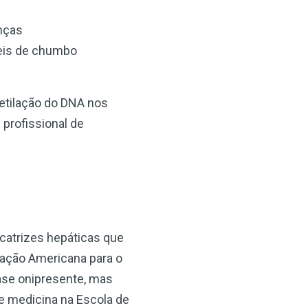
nças
veis de chumbo
metilação do DNA nos
 profissional de
icatrizes hepáticas que
iação Americana para o
se onipresente, mas
e medicina na Escola de