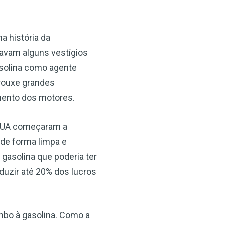
a história da
tavam alguns vestígios
×
asolina como agente
trouxe grandes
mento dos motores.
 EUA começaram a
de forma limpa e
 gasolina que poderia ter
duzir até 20% dos lucros
umbo à gasolina. Como a