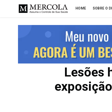
HOME
SOBRE O D
Lesões h
exposição