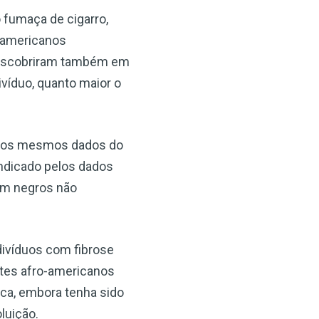
 fumaça de cigarro,
-americanos
 descobriram também em
víduo, quanto maior o
s dos mesmos dados do
indicado pelos dados
 em negros não
divíduos com fibrose
tes afro-americanos
ica, embora tenha sido
luição.