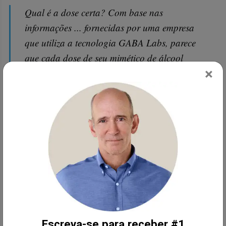
Qual é a dose certa? Com base nas
informações ... fornecidas por uma empresa
que utiliza a tecnologia GABA Labs, parece
que cada dose de seu mimético de álcool
×
possui 1g do mesmo. Assumindo uma
eficácia parecida ao agonismo do GABA nos
diversos aminoácidos, eu experimentaria 1g
de taurina ou beta-alanina a cada dose.
A teanina parece ser mais poderosa e
poderia funcionar melhor em doses não
superiores a 200 mg. Além disso, os
esteróides agonistas do GABA, como a
progesterona e a alopregnanolona, ​​​​também
devem apresentar esses efeitos e a
Escreva-se para receber #1