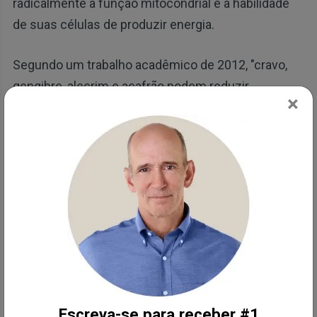
radicalmente a função mitocondrial e a habilidade
de suas células de produzir energia.
Segundo um trabalho acadêmico de 2012, "cravo,
gengibre, alecrim e açafrão podem reduzir
×
significativamente a expressão induzida por LDL
oxidada de TNF-α" ou fator de necrose tumoral, uma
citocina envolvida na inflamação sistêmica. O
gengibre diminui os biomarcadores inflamatórios,
sugerindo uma poderosa ação anti-inflamatória.
A inflamação também tem um papel significativo na
percepção de dor. Dados científicos demonstram
que o extrato de gengibre ajuda a mitigar a dor e
várias situações. Um estudo de 2001 concluiu que
Escreva-se para receber #1