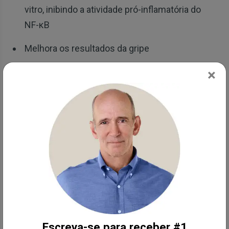
vitro, inibindo a atividade pró-inflamatória do
NF-κB
Melhora os resultados da gripe
×
De forma potencial inibe a ativação
plaquetária
Fibrinolíticos podem ser a solução
De acordo com o artigo de 2016 acima, “a fibrinólise
está envolvida tanto na inflamação pulmonar quanto
no ciclo de vida do vírus influenza A.” Ela é um
processo que impede a formação e o crescimento
de coágulos sanguíneos. Isso faz parte dos
processos normais do seu corpo, mas às vezes a
Escreva-se para receber #1