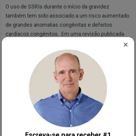
O uso de SSRIs durante o início da gravidez
também tem sido associado a um risco aumentado
de grandes anomalias congênitas e defeitos
cardíacos congênitos. Em uma revisão publicada
×
no International Journal of Risk & Safety in
Medicine, o Dr. Adam Urato, da Tufts University,
observou ainda:
“Eles [SSRIs] não parecem ser medicamentos
úteis que produzem melhores resultados para
mães e bebês. A totalidade das evidências
científicas sugere de forma convincente que os
antidepressivos SSRI são produtos químicos
que causam danos fetais e que o FDA deve
considerar mudar o FDA Categoria de C a
Escreva-se para receber #1