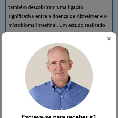
também descobriram uma ligação
significativa entre a doença de Alzheimer e o
microbioma intestinal. Um estudo realizado
com 89 pessoas com idades entre 65 e 85
×
anos, revelou que os lipopolissacarídeos e os
ácidos graxos de cadeia curta (SCFAs) acetato
e valerato foram associados a depósitos
amilóides no cérebro. Outros AGCCs parecem
ter um efeito protetor, como o butirato, altos
níveis de butirato estão associados com
menores níveis de amiloides.
Como afirma Moira Marizzoni, a autora da
Escreva-se para receber #1