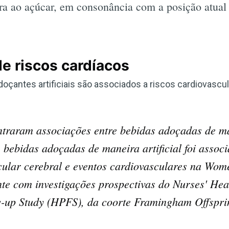
ura ao açúcar, em consonância com a posição atual
de riscos cardíacos
doçantes artificiais são associados a riscos cardiovasc
traram associações entre bebidas adoçadas de man
ebidas adoçadas de maneira artificial foi assoc
scular cerebral e eventos cardiovasculares na Wom
ente com investigações prospectivas do Nurses' Hea
w-up Study (HPFS), da coorte Framingham Offspri