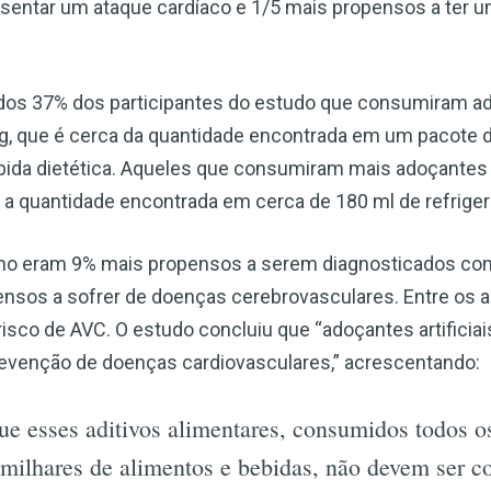
entar um ataque cardíaco e 1/5 mais propensos a ter u
dos 37% dos participantes do estudo que consumiram adoç
mg, que é cerca da quantidade encontrada em um pacote de
ebida dietética. Aqueles que consumiram mais adoçantes a
 a quantidade encontrada em cerca de 180 ml de refrigera
mo eram 9% mais propensos a serem diagnosticados c
sos a sofrer de doenças cerebrovasculares. Entre os ado
risco de AVC. O estudo concluiu que “adoçantes artifici
prevenção de doenças cardiovasculares,” acrescentando:
e esses aditivos alimentares, consumidos todos o
 milhares de alimentos e bebidas, não devem ser 