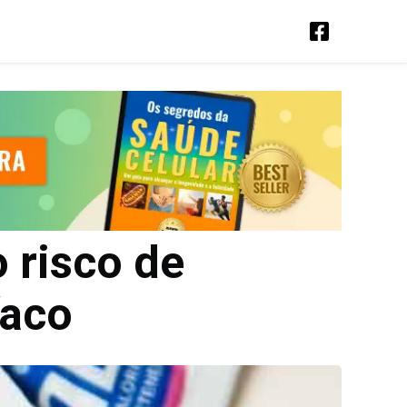
 risco de
íaco