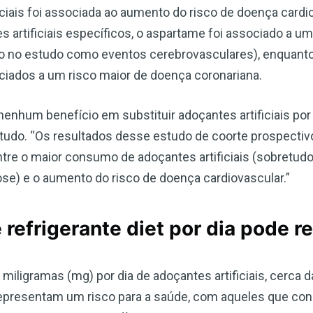
Escreva-se para receber #1 boletim
ficiais foi associada ao aumento do risco de doença cardi
informativo de saúde natural DE
s artificiais específicos, o aspartame foi associado a 
GRAÇA
ido no estudo como eventos cerebrovasculares), enquan
ciados a um risco maior de doença coronariana.
Receba acesso ilimitado às melhores informações de saúde,
sem censura ou vigilância eletrônica.
nhum benefício em substituir adoçantes artificiais por
studo. “Os resultados desse estudo de coorte prospectiv
ntre o maior consumo de adoçantes artificiais (sobretud
se) e o aumento do risco de doença cardiovascular.”
Inscreva-se Agora!
Confira nossa política de privacidade
 refrigerante diet por dia pode 
iligramas (mg) por dia de adoçantes artificiais, cerca 
, representam um risco para a saúde, com aqueles que 