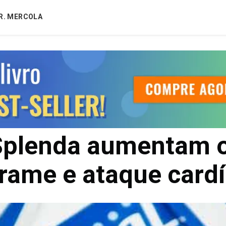
R. MERCOLA
Splenda aumentam o
rame e ataque card