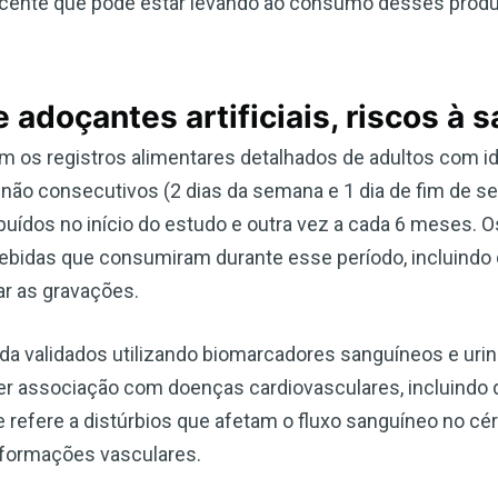
cente que pode estar levando ao consumo desses produ
e adoçantes artificiais, riscos à 
 os registros alimentares detalhados de adultos com i
 não consecutivos (2 dias da semana e 1 dia de fim de s
buídos no início do estudo e outra vez a cada 6 meses. O
bebidas que consumiram durante esse período, incluindo
ar as gravações.
da validados utilizando biomarcadores sanguíneos e urin
r associação com doenças cardiovasculares, incluindo 
e refere a distúrbios que afetam o fluxo sanguíneo no c
lformações vasculares.