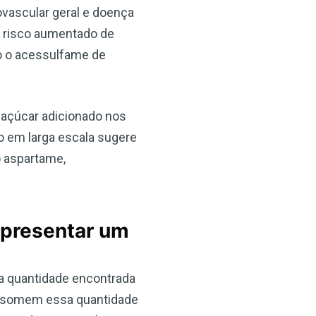
ovascular geral e doença
um risco aumentado de
to o acessulfame de
 açúcar adicionado nos
o em larga escala sugere
o aspartame,
representar um
da quantidade encontrada
consomem essa quantidade