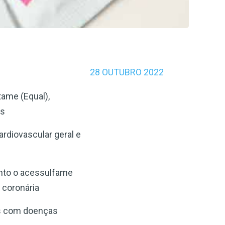
28 OUTUBRO 2022
tame (Equal),
es
ardiovascular geral e
anto o acessulfame
 coronária
s com doenças