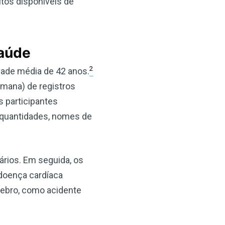
tos disponíveis de
saúde
×
2
dade média de 42 anos.
emana) de registros
s participantes
 quantidades, nomes de
ários. Em seguida, os
doença cardíaca
érebro, como acidente