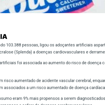
IA
o 103.388 pessoas, ligou os adoçantes artificiais aspar
cralose (Splenda) a doenças cardiovasculares e derram
artificiais foi associada ao aumento do risco de doença c
um risco aumentado de acidente vascular cerebral, enqu
ram associados a um risco aumentado de doença cardíaca
onsumo eram 9% mais propensos a serem diagnosticado