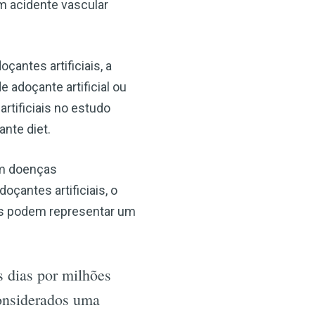
m acidente vascular
antes artificiais, a
 adoçante artificial ou
rtificiais no estudo
nte diet.
om doenças
çantes artificiais, o
ais podem representar um
s dias por milhões
considerados uma