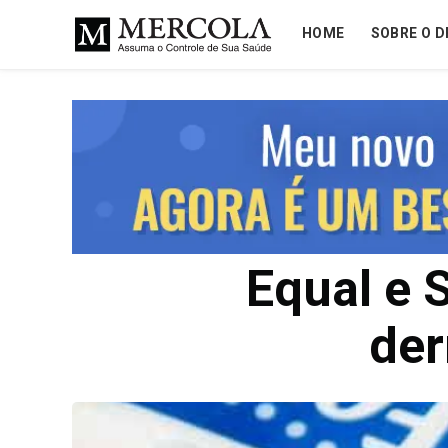
HOME
SOBRE O D
Equal e 
der