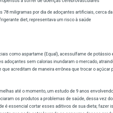
propensos a sofrer de doenças cerebrovasculares
78 miligramas por dia de adoçantes artificiais, cerca d
rigerante diet, representava um risco à saúde
iais como aspartame (Equal), acessulfame de potássio e
es adoçantes sem calorias inundaram o mercado, atrai
que acreditam de maneira errônea que trocar o açúcar po
melhas até o momento, um estudo de 9 anos envolvendo
iaram os produtos a problemas de saúde, dessa vez do
e é essencial cortar esses aditivos de sua dieta; fazer i