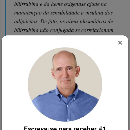
bilirrubina e da heme oxigenase ajude na
manutenção da sensibilidade à insulina dos
adipócitos. De fato, os níveis plasmáticos de
bilirrubina não conjugada se correlacionam
de maneira inversa com o risco de síndrome
×
metabólica e diabetes em estudos
epidemiológicos prospectivos, conforme
confirmado em uma meta-análise recente.
Em estudos transversais e prospectivos, níveis
mais elevados de bilirrubina plasmática
estão associados a melhor sensibilidade à
insulina e menor risco de síndrome
metabólica e diabetes tipo 2, independente
do IMC (índice de massa corporal)... Um
Escreva-se para receber #1