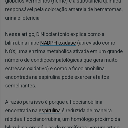
glóbulos vermelhos (heme) e a substância química
responsável pela coloração amarela de hematomas,
urina e icterícia.
Nesse artigo, DiNicolantonio explica como a
bilirrubina inibe
NADPH oxidase
(abreviado como
NOX, uma enzima metabólica ativada em um grande
número de condições patológicas que gera muito
estresse oxidativo) e como a ficocianobilina
encontrada na espirulina pode exercer efeitos
semelhantes.
A razão para isso é porque a ficocianobilina
encontrada na
espirulina
é reduzida de maneira
rápida a ficocianorrubina, um homólogo próximo da
bilirrubina, em células de mamíferos. Em um artigo