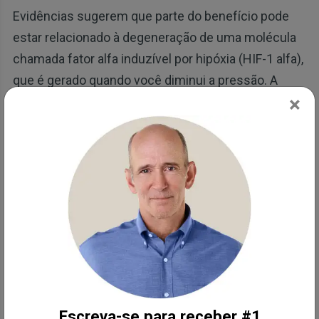
Evidências sugerem que parte do benefício pode
estar relacionado à degeneração de uma molécula
chamada fator alfa induzível por hipóxia (HIF-1 alfa),
que é gerado quando você diminui a pressão. A
×
pressão é alta dentro da câmara e diminui quando
você sai da câmara e entra na atmosfera normal.
Isso significa que alguns dos benefícios podem de
fato estar ocorrendo quando você sai da câmara.
Sonners explica:
“Não temos um número exato agora, mas
cerca da metade do tratamento está
ocorrendo enquanto você está na câmara,
sendo exposto à pressão, ao oxigênio e
literalmente acumulando um excesso de
Escreva-se para receber #1