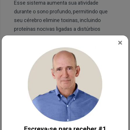
Esse sistema aumenta sua atividade
durante o sono profundo, permitindo que
seu cérebro elimine toxinas, incluindo
proteínas nocivas ligadas a distúrbios
cerebrais como a doença de Alzheimer.
×
Formação de memória e melhoria do
desempenho diurno.
Durante o sono, seu
cérebro se reúne e extrai significado dos
eventos do dia. Os sonhos também
desempenham um papel importante. Sonhar
com a prática de alguma atividade aumenta
o seu desempenho físico real nessa
atividade em até 10 vezes. No estado de
sonho, seu cérebro processa informações
Escreva-se para receber #1
em vários níveis. Todo o seu cérebro está