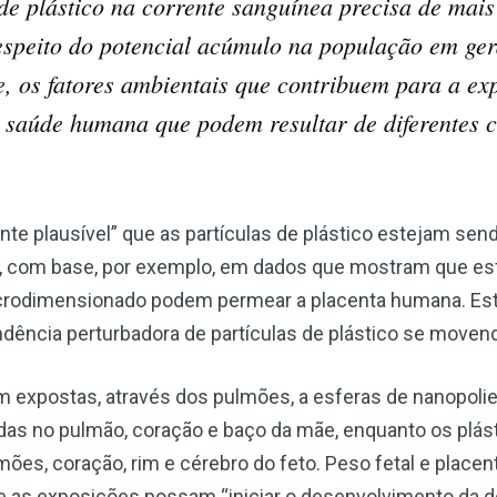
de plástico na corrente sanguínea precisa de mais
espeito do potencial acúmulo na população em ger
, os fatores ambientais que contribuem para a exp
 à saúde humana que podem resultar de diferentes 
nte plausível” que as partículas de plástico estejam sen
, com base, por exemplo, em dados que mostram que esf
microdimensionado podem permear a placenta humana. Es
ncia perturbadora de partículas de plástico se movend
m expostas, através dos pulmões, a esferas de nanopoli
radas no pulmão, coração e baço da mãe, enquanto os pl
ulmões, coração, rim e cérebro do feto. Peso fetal e plac
e as exposições possam “iniciar o desenvolvimento da d