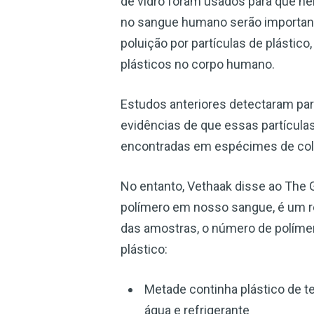
de vidro foram usados para que ne
no sangue humano serão importante
poluição por partículas de plásti
plásticos no corpo humano.
Estudos anteriores detectaram pa
evidências de que essas partículas
encontradas em espécimes de col
No entanto, Vethaak disse ao The 
polímero em nosso sangue, é um r
das amostras, o número de polímer
plástico:
Metade continha plástico de ter
água e refrigerante