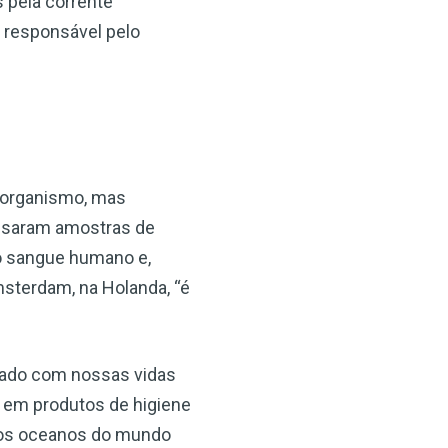
s pela corrente
 responsável pelo
 organismo, mas
lisaram amostras de
no sangue humano e,
msterdam, na Holanda, “é
açado com nossas vidas
s em produtos de higiene
 nos oceanos do mundo