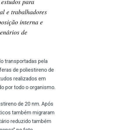
 estudos para
al e trabalhadores
osição interna e
cenários de
do transportadas pela
eras de poliestireno de
tudos realizados em
o por todo o organismo.
estireno de 20 nm. Após
ásticos também migraram
entário reduzido também
oença” no feto.