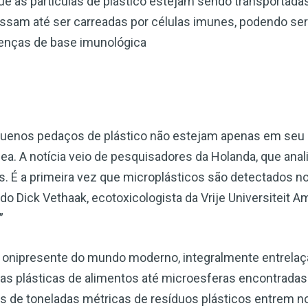
que as partículas de plástico estejam sendo transportada
ssam até ser carreadas por células imunes, podendo ser
enças de base imunológica
quenos pedaços de plástico não estejam apenas em seu
ea. A notícia veio de pesquisadores da Holanda, que ana
s. É a primeira vez que microplásticos são detectados 
o Dick Vethaak, ecotoxicologista da Vrije Universiteit A
”
te onipresente do mundo moderno, integralmente entrel
fas plásticas de alimentos até microesferas encontrada
es de toneladas métricas de resíduos plásticos entrem