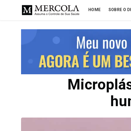
HOME
SOBRE O D
Microplá
hu