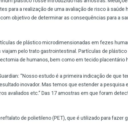
nhum plástico fosse introduzido nas amostras. Medições
Escreva-se para receber #1 boletim
s para a realização de uma avaliação de risco à saúde 
informativo de saúde natural DE
co, com objetivo de determinar as consequências para a 
GRAÇA
Receba acesso ilimitado às melhores informações de saúde,
sem censura ou vigilância eletrônica.
rtículas de plástico microdimensionadas em fezes huma
 viajam pelo trato gastrointestinal. Partículas de plásti
ectomia de humanos, bem como em tecido placentário
Inscreva-se Agora!
Guardian: “Nosso estudo é a primeira indicação de que t
esultado inovador. Mas temos que estender a pesquisa 
Confira nossa política de privacidade
os avaliados etc.” Das 17 amostras em que foram detect
eftalato de polietileno (PET), que é utilizado para fazer 