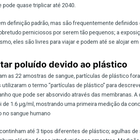
pode quase triplicar até 2040.
em definição padrão, mas são frequentemente definido
bretudo perniciosos por serem tão pequenos; a exposiçã
mo, eles são livres para viajar e podem até se alojar em
ar poluído devido ao plástico
am as 22 amostras de sangue, partículas de plástico fo
 utilizaram o termo “partículas de plástico” para descrev
nho que pode ser absorvido através das membranas. A 
foi de 1.6 µg/ml, mostrando uma primeira medição da con
co no sangue humano
ntinham até 3 tipos diferentes de plástico; agulhas de 