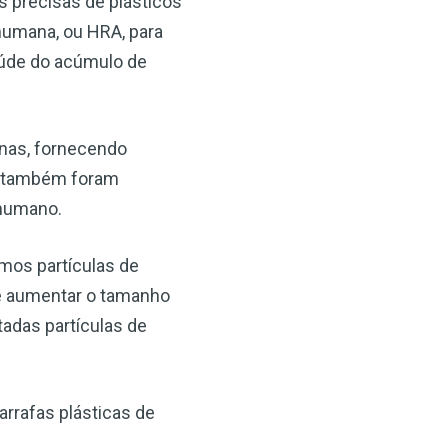
 precisas de plásticos
humana, ou HRA, para
saúde do acúmulo de
nas, fornecendo
co também foram
 humano.
emos partículas de
e aumentar o tamanho
adas partículas de
garrafas plásticas de