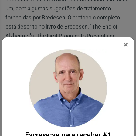
um, com algumas sugestões de tratamento
fornecidas por Bredesen. O protocolo completo
está descrito no livro de Bredesen, "The End of
Alzheimer's: The First Program to Prevent and
×
Reverse Cognitive Decline."
O açafrão pode reduzir o risco de
Alzheimer, segundo mostrado por um
estudo
Outros desenvolvimentos recentes incluem um
estudo mostrando que a curcumina pode reduzir o
risco de Alzheimer, melhorando a memória e o foco.
O estudo duplo-cego, controlado por placebo,
publicado no American Journal of Geriatric
Escreva-se para receber #1
Psychiatry, incluiu 40 adultos com idades entre 50 e