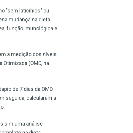
o "sem laticínios" ou
uena mudança na dieta
ea, função imunológica e
 nem a medição dos níveis
ta Otimizada (OMD, na
rdápio de 7 dias da OMD
 Em seguida, calcularam a
ão.
as sim uma análise
completo na dieta,