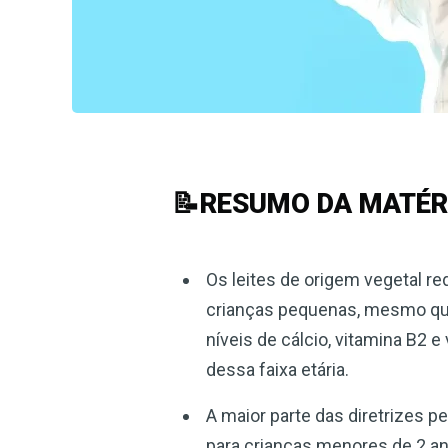
📝RESUMO DA MATÉR
Os leites de origem vegetal r
crianças pequenas, mesmo qu
níveis de cálcio, vitamina B2 
dessa faixa etária.
A maior parte das diretrizes p
para crianças menores de 2 ano