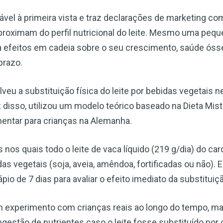
vel à primeira vista e traz declarações de marketing com
aproximam do perfil nutricional do leite. Mesmo uma peq
a efeitos em cadeia sobre o seu crescimento, saúde óss
prazo.
lveu a substituição física do leite por bebidas vegetais
 disso, utilizou um modelo teórico baseado na Dieta Mis
imentar para crianças na Alemanha.
nos quais todo o leite de vaca líquido (219 g/dia) do ca
das vegetais (soja, aveia, amêndoa, fortificadas ou não).
io de 7 dias para avaliar o efeito imediato da substituiç
um experimento com crianças reais ao longo do tempo, m
ngestão de nutrientes caso o leite fosse substituído por 