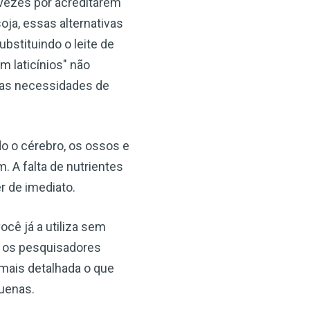
 vezes por acreditarem
ja, essas alternativas
bstituindo o leite de
m laticínios" não
×
 as necessidades de
o o cérebro, os ossos e
 A falta de nutrientes
r de imediato.
ocê já a utiliza sem
e os pesquisadores
mais detalhada o que
quenas.