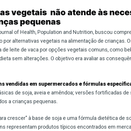
Escreva-se para receber #1 boletim
das vegetais não atende às nec
informativo de saúde natural DE
ianças pequenas
GRAÇA
urnal of Health, Population and Nutrition, buscou compr
Receba acesso ilimitado às melhores informações de saúde,
do por alternativas vegetais na alimentação de crianças.
sem censura ou vigilância eletrônica.
a de leite de vaca por opções vegetais comuns, como beb
ieta sem alterações. O objetivo era avaliar as consequê
Inscreva-se Agora!
uns vendidas em supermercados e fórmulas específica
Confira nossa política de privacidade
sicas de soja, aveia e amêndoa; versões fortificadas de
dos a crianças pequenas.
ra crescer" à base de soja e uma fórmula dietética de s
itens representam produtos típicos encontrados em merc