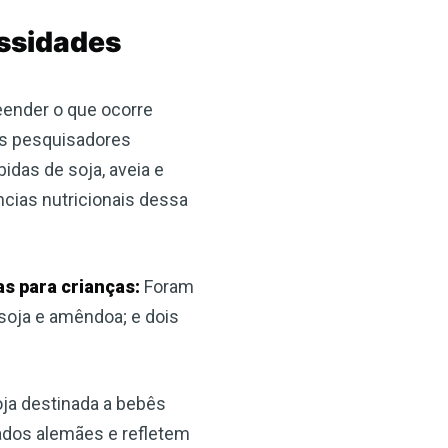
essidades
eender o que ocorre
 Os pesquisadores
idas de soja, aveia e
ncias nutricionais dessa
s para crianças:
Foram
 soja e amêndoa; e dois
oja destinada a bebês
ados alemães e refletem