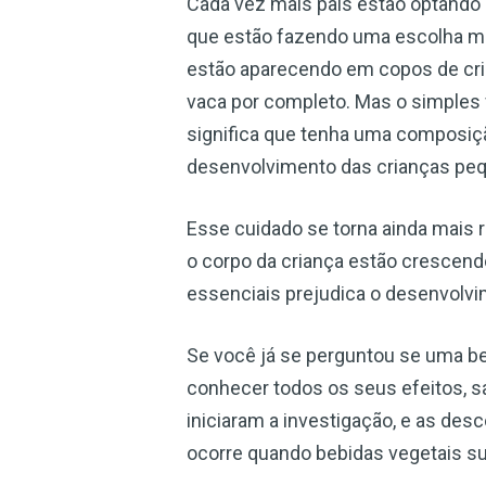
Cada vez mais pais estão optando 
que estão fazendo uma escolha mai
estão aparecendo em copos de cria
vaca por completo. Mas o simples f
significa que tenha uma composiçã
desenvolvimento das crianças pe
Esse cuidado se torna ainda mais 
o corpo da criança estão crescend
essenciais prejudica o desenvolvi
Se você já se perguntou se uma beb
conhecer todos os seus efeitos, s
iniciaram a investigação, e as de
ocorre quando bebidas vegetais su