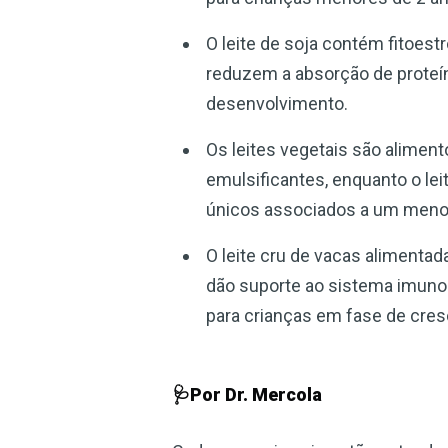
O leite de soja contém fitoes
reduzem a absorção de proteín
desenvolvimento.
Os leites vegetais são alime
emulsificantes, enquanto o le
únicos associados a um menor
O leite cru de vacas aliment
dão suporte ao sistema imuno
para crianças em fase de cre
🩺Por Dr. Mercola