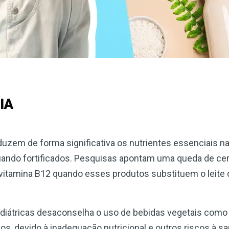
IA
eduzem de forma significativa os nutrientes essenciais n
ando fortificados. Pesquisas apontam uma queda de ce
e vitamina B12 quando esses produtos substituem o leite 
ediátricas desaconselha o uso de bebidas vegetais como 
s, devido à inadequação nutricional e outros riscos à sa