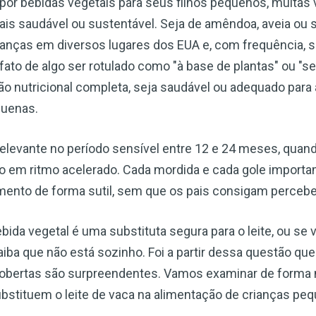
por bebidas vegetais para seus filhos pequenos, muitas
s saudável ou sustentável. Seja de amêndoa, aveia ou so
nças em diversos lugares dos EUA e, com frequência, su
ato de algo ser rotulado como "à base de plantas" ou "se
o nutricional completa, seja saudável ou adequado para
quenas.
relevante no período sensível entre 12 e 24 meses, quand
o em ritmo acelerado. Cada mordida e cada gole importam.
mento de forma sutil, sem que os pais consigam percebe
ida vegetal é uma substituta segura para o leite, ou se v
aiba que não está sozinho. Foi a partir dessa questão qu
scobertas são surpreendentes. Vamos examinar de forma 
bstituem o leite de vaca na alimentação de crianças pe