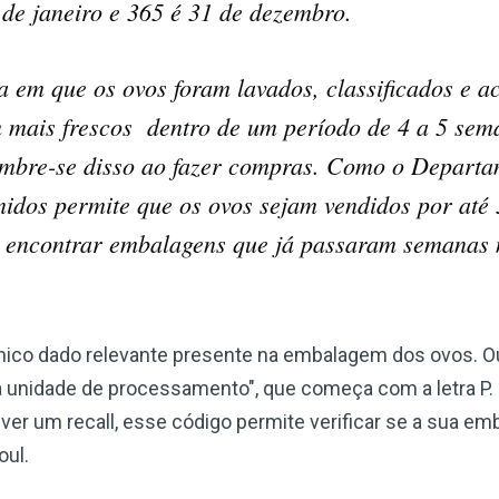
 de janeiro e 365 é 31 de dezembro.
Escreva-se para receber #1 boletim
informativo de saúde natural DE
GRAÇA
ia em que os ovos foram lavados, classificados e 
 mais frescos dentro de um período de 4 a 5 sem
Receba acesso ilimitado às melhores informações de saúde,
sem censura ou vigilância eletrônica.
embre-se disso ao fazer compras. Como o Departa
nidos permite que os ovos sejam vendidos por até 
 encontrar embalagens que já passaram semanas n
Inscreva-se Agora!
Confira nossa política de privacidade
o único dado relevante presente na embalagem dos ovos. 
 unidade de processamento", que começa com a letra P. E
er um recall, esse código permite verificar se a sua em
oul.