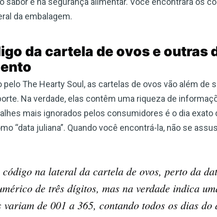
o sabor e na segurança alimentar. Você encontrará os có
teral da embalagem.
o da cartela de ovos e outras d
mento
 pelo The Hearty Soul, as cartelas de ovos vão além de 
porte. Na verdade, elas contêm uma riqueza de inform
alhes mais ignorados pelos consumidores é o dia exato
o “data juliana”. Quando você encontrá-la, não se ass
código na lateral da cartela de ovos, perto da dat
mérico de três dígitos, mas na verdade indica um
as variam de 001 a 365, contando todos os dias do