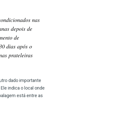
acondicionados nas
anas depois de
mento de
30 dias após o
as prateleiras
Outro dado importante
le indica o local onde
balagem está entre as