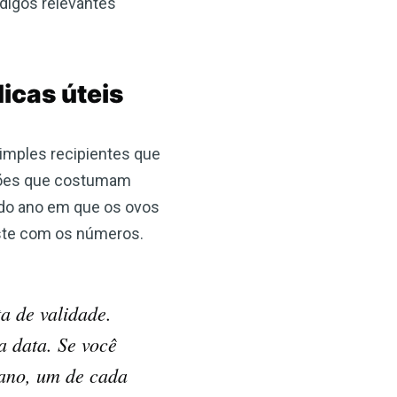
digos relevantes
icas úteis
×
simples recipientes que
ações que costumam
 do ano em que os ovos
uste com os números.
a de validade.
a data. Se você
 ano, um de cada