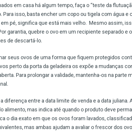
dos em casa há algum tempo, faça o “teste da flutuação”
 Para isso, basta encher um copo ou tigela com água e c
ar em pé, significa que está mais velho. Mesmo assim, iss
Por garantia, quebre o ovo em um recipiente separado e 
es de descartá-lo.
nar seus ovos de uma forma que fiquem protegidos cont
ovos perto da porta da geladeira os expõe a mudanças c
 aberta. Para prolongar a validade, mantenha-os na parte m
nal.
diferença entre a data limite de venda e a data juliana. 
do alimento, mas indica até quando o produto deve perm
dica o dia exato em que os ovos foram lavados, classifi
ivalentes, mas ambas ajudam a avaliar o frescor dos ovo