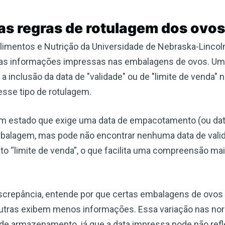
as regras de rotulagem dos ovos
limentos e Nutrição da Universidade de Nebraska-Lincoln
 as informações impressas nas embalagens de ovos. Um
a inclusão da data de "validade" ou de "limite de venda
esse tipo de rotulagem.
m estado que exige uma data de empacotamento (ou data
alagem, mas pode não encontrar nenhuma data de valida
to “limite de venda”, o que facilita uma compreensão mai
crepância, entende por que certas embalagens de ovos
 outras exibem menos informações. Essa variação nas n
e armazenamento, já que a data impressa pode não reflet