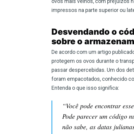
ovos mais velhos, com prejuízos n
impressos na parte superior ou la
Desvendando o códig
sobre o armazena
De acordo com um artigo publicado
protegem os ovos durante o trans
passar despercebidas. Um dos det
foram empacotados, conhecido com
Entenda o que isso significa:
“Você pode encontrar esse 
Pode parecer um código nu
não sabe, as datas julian