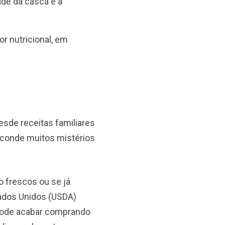
ade da casca e à
r nutricional, em
esde receitas familiares
esconde muitos mistérios
o frescos ou se já
ados Unidos (USDA)
 pode acabar comprando