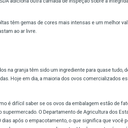
USDA adiciona outra camada de inspeção sobre a integrid
oltas têm gemas de cores mais intensas e um melhor valo
stam ao ar livre.
os na granja têm sido um ingrediente para quase tudo, d
cadas. Hoje em dia, a maioria dos ovos comercializados 
o é difícil saber se os ovos da embalagem estão de fat
o supermercado. O Departamento de Agricultura dos Est
30 dias após o empacotamento, o que significa que você