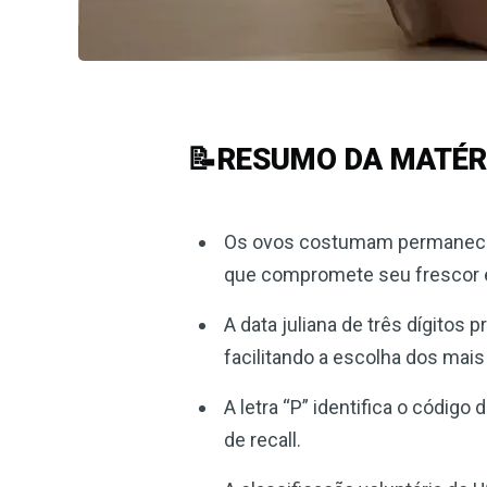
📝RESUMO DA MATÉR
Os ovos costumam permanecer 
que compromete seu frescor e
A data juliana de três dígito
facilitando a escolha dos mais
A letra “P” identifica o códig
de recall.