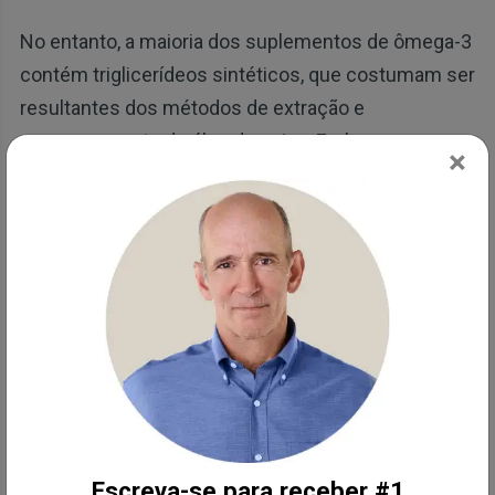
No entanto, a maioria dos suplementos de ômega-3
contém triglicerídeos sintéticos, que costumam ser
resultantes dos métodos de extração e
processamento do óleo de peixe. Embora os
×
triglicerídeos ainda possam oferecer benefícios,
eles não são tão facilmente absorvidos quanto os
fosfolipídios. Pesquisas sugerem que os
fosfolipídios apresentam maior biodisponibilidade,
o que significa que doses menores podem produzir
efeitos semelhantes aos de doses maiores de
triglicerídeos.
Além disso, o organismo precisa realizar etapas
metabólicas adicionais para converter os
Escreva-se para receber #1