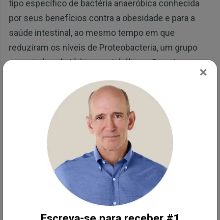
tipo específico de bactéria anaeróbica conhecida
por seus benefícios contra a obesidade e para a
saúde intestinal, ao mesmo tempo em que
reduziram os níveis de Proteobacteria, um grupo
associado a distúrbios metabólicos. Os autores
×
observaram:
“Observamos um aumento nos níveis de A.
muciniphila com o consumo de kimchi.
Considerando que A. muciniphila apresenta
uma correlação inversa significativa com a
obesidade, pode-se inferir que o consumo de
kimchi melhora o ambiente intestinal,
promovendo a proliferação da A.
muciniphila e contribui para a perda de peso
Escreva-se para receber #1