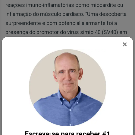
reações imuno-inflamatórias como miocardite ou
inflamação do músculo cardíaco. "Uma descoberta
surpreendente e com potencial alarmante foi a
presença do promotor do vírus símio 40 (SV40) em
amostras da vacina da Pfizer", afirma o estudo.
×
O cirurgião-geral da Flórida, Dr. Joseph Ladapo,
também pediu o fim do uso de vacinas de mRNA
contra a COVID-19, citando preocupações sobre
fragmentos de DNA presentes nos produtos. Em
uma carta enviada à FDA e ao CDC dos EUA, em 6 de
dezembro de 2023, Ladapo detalhou descobertas
mostrando a presença de complexos de
nanopartículas lipídicas e DNA
promotor/potenciador do SV40.
Escreva-se para receber #1