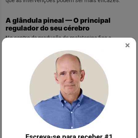
que as intervenções podem ser mais eficazes.
A glândula pineal — O principal
regulador do seu cérebro
No centro da produção de melatonina fica a
×
glândula pineal, um órgão pequeno, mas poderoso,
situado no centro do seu cérebro. Chamada com
frequência de "Sede da Alma" por René Descartes, a
glândula pineal desempenha um papel fundamental
na sincronização do relógio interno do corpo com o
ambiente externo.
Ela recebe informações sobre o ciclo claro-escuro
dos seus olhos e as traduz em secreção de
melatonina. Durante a escuridão, seus pinealócitos
Escreva-se para receber #1