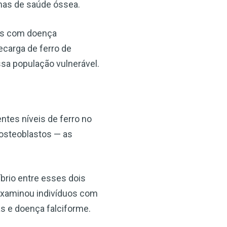
mas de saúde óssea.
tos com doença
ecarga de ferro de
ssa população vulnerável.
tes níveis de ferro no
osteoblastos — as
íbrio entre esses dois
 examinou indivíduos com
as e doença falciforme.