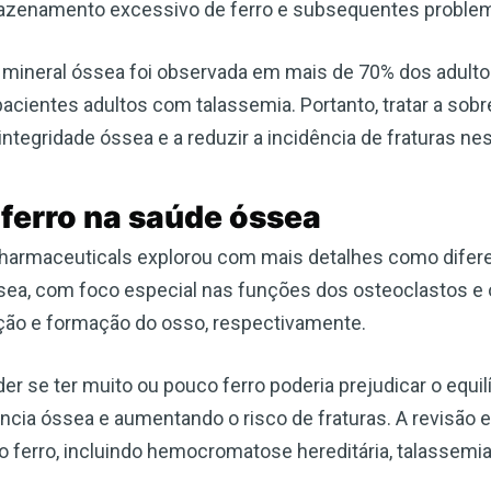
rmazenamento excessivo de ferro e subsequentes proble
e mineral óssea foi observada em mais de 70% dos adul
cientes adultos com talassemia. Portanto, tratar a sobr
integridade óssea e a reduzir a incidência de fraturas ne
 ferro na saúde óssea
Pharmaceuticals explorou com mais detalhes como diferen
sea, com foco especial nas funções dos osteoclastos e 
ção e formação do osso, respectivamente.
 se ter muito ou pouco ferro poderia prejudicar o equil
tência óssea e aumentando o risco de fraturas. A revisão
o ferro, incluindo hemocromatose hereditária, talassemi