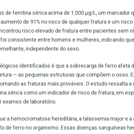
s de ferritina sérica acima de 1.000 µg/L, um marcador qu
aumento de 91% no risco de qualquer fratura e um risco
encontrou risco elevado de fratura entre pacientes sem n
sco foi consistente entre homens e mulheres, indicando qu
semelhante, independente do sexo.
gicos identificados é que a sobrecarga de ferro afeta d
etura — as pequenas estruturas que compõem o osso. E
ornando as fraturas mais prováveis. O estudo ressalta a
ina sérica como um indicador de risco de fratura, em es
r exames de laboratório.
ue a hemocromatose hereditária, a talassemia major e a
lo de ferro no organismo. Essas doenças sanguíneas her