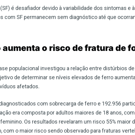
Escreva-se para receber #1 boletim
 (SF) é desafiador devido à variabilidade dos sintomas e
informativo de saúde natural DE
uos com SF permanecem sem diagnóstico até que ocorram
GRAÇA
Receba acesso ilimitado às melhores informações de saúde,
sem censura ou vigilância eletrônica.
 aumenta o risco de fratura de 
e populacional investigou a relação entre distúrbios de
jetivo de determinar se níveis elevados de ferro aument
Inscreva-se Agora!
ivíduos afetados.
Confira nossa política de privacidade
 diagnosticados com sobrecarga de ferro e 192.956 parti
lação era composta por adultos maiores de 18 anos, com
feminino. Os resultados revelaram um risco 55% maior de
, com o maior risco sendo observado para fraturas verte