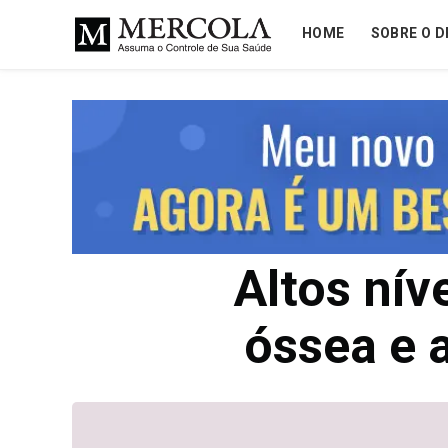
HOME
SOBRE O D
Altos nív
óssea e 