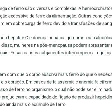
rga de ferro são diversas e complexas. A hemocromatos
orção excessiva de ferro da alimentação. Outras condiçõ
am em sobrecarga de ferro devido a transfusões de sang
indo hepatite C e doença hepática gordurosa não alcoól
lém disso, mulheres na pós-menopausa podem apresentar
onais. Essas causas subjacentes interrompem a regulaçã
m com que o corpo absorva mais ferro do que o necess
e o coração. Em casos de talassemia e anemia falciform
so de ferro no organismo, o qual não pode ser eliminado
 prejudicam a capacidade do fígado de produzir hepcidi
ando ainda mais o acúmulo de ferro.