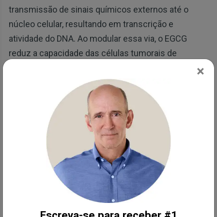
transmissão de sinais químicos externos até o
núcleo celular, resultando em transcrição e
atividade do DNA. Ao modular essa via, o EGCG
reduz a capacidade das células tumorais de
proliferar e resistir à morte celular.
×
Além disso, a via PI3K-AKT-mTOR, que regula
crescimento, metabolismo e sobrevivência celular,
é outro alvo do EGCG. Ao inibir essa via, o EGCG não
apenas suprime o crescimento tumoral, como
potencializa a eficácia de outros tratamentos,
tornando-o vantajoso em terapias combinadas.
Além dessas vias, as propriedades antioxidantes do
EGCG são fundamentais para seus efeitos
Escreva-se para receber #1