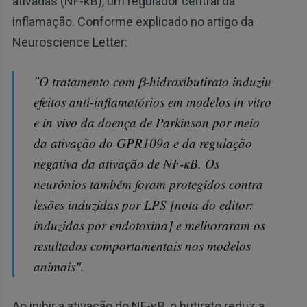
ativadas (NF-κB), um regulador central da
inflamação. Conforme explicado no artigo da
Neuroscience Letter:
"O tratamento com β-hidroxibutirato induziu
efeitos anti-inflamatórios em modelos in vitro
e in vivo da doença de Parkinson por meio
da ativação do GPR109a e da regulação
negativa da ativação de NF-κB. Os
neurônios também foram protegidos contra
lesões induzidas por LPS [nota do editor:
induzidas por endotoxina] e melhoraram os
resultados comportamentais nos modelos
animais".
Ao inibir a ativação do NF-κB, o butirato reduz a