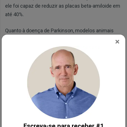
ele foi capaz de reduzir as placas beta-amiloide em
até 40%.
Quanto à doença de Parkinson, modelos animais
demonstraram que o butirato tem efeitos
×
protetores ao estimular o peptídeo semelhante ao
glucagon-1 (GLP-1). O GLP-1 e os agonistas do
receptor de GLP-1 (medicamentos que imitam o
GLP-1) estão sendo estudados de forma ativa
como possíveis tratamentos para a doença de
Parkinson, pois parecem ter efeitos
neuroprotetores.
Além de reduzir a inflamação no cérebro, pesquisas
mostraram que o GLP-1 protege os neurônios
Escreva-se para receber #1