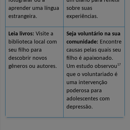
fotografar ou a 
um diário para refletir 
aprender uma língua 
sobre suas 
estrangeira.
experiências.
Leia livros:
 Visite a 
Seja voluntário na sua 
biblioteca local com 
comunidade:
 Encontre 
seu filho para 
causas pelas quais seu 
descobrir novos 
filho é apaixonado. 
17
gêneros ou autores.
Um estudo observou
que o voluntariado é 
uma intervenção 
poderosa para 
adolescentes com 
depressão.