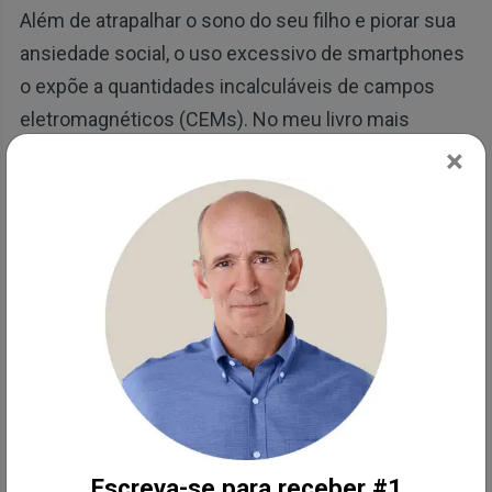
Além de atrapalhar o sono do seu filho e piorar sua
ansiedade social, o uso excessivo de smartphones
o expõe a quantidades incalculáveis de campos
eletromagnéticos (CEMs). No meu livro mais
recente, "Os segredos da saúde celular: Um guia
×
para alcançar a longevidade e a felicidade", explico
como os CEMs, sobretudo os de fontes artificiais,
são um grande desregulador da energia celular.
Quando os CEMs penetram no seu corpo, eles
interferem na função mitocondrial, aumentando o
influxo de íons de cálcio nas células. Uma vez que
suas células apresentam níveis elevados de cálcio
intracelular, radicais livres prejudiciais são
produzidos, levando ao aumento do estresse
Escreva-se para receber #1