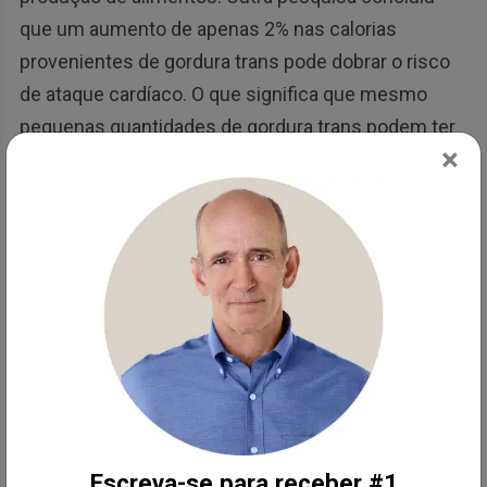
que um aumento de apenas 2% nas calorias
provenientes de gordura trans pode dobrar o risco
de ataque cardíaco. O que significa que mesmo
pequenas quantidades de gordura trans podem ter
×
um efeito significativo na sua saúde.
Gorduras trans associada a danos
neurológicos, doenças cardíacas e
diabetes
Na verdade, até mesmo pequenas quantidades de
gordura trans industrializada podem ter efeitos
perigosos no coração, sensibilidade à insulina e
sistema neurológico. Em um estudo único, o Dr.
Gene Bowman, professor assistente de neurologia
Escreva-se para receber #1
na Oregon Health and Science University, encontrou