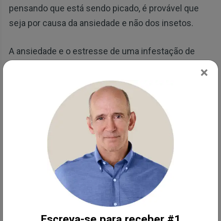
pensando que está sendo picado, é provável que
seja por causa da ansiedade e não dos insetos.
A ansiedade e o estresse de uma infestação de
percevejos podem afetar sua saúde psicológica,
×
levando a sintomas físicos de estresse. Em um
caso, uma mulher cometeu suicídio após repetidas
infestações de percevejos de cama. Os
pesquisadores que estudaram o caso concluíram:
"Nosso relato de caso mostra que as
infestações de percevejos de cama foram o
provável gatilho para o início [de] um estado
psicológico negativo que, por fim, levou ao
suicídio... Dado o... aumento nas infestações,
Escreva-se para receber #1