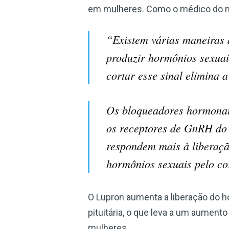
em mulheres. Como o médico do m
“Existem várias maneiras 
produzir hormônios sexuai
cortar esse sinal elimina
Os bloqueadores hormonai
os receptores de GnRH do 
respondem mais à liberaç
hormônios sexuais pelo co
O Lupron aumenta a liberação do ho
pituitária, o que leva a um aumen
mulheres.