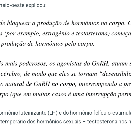
Escreva-se para receber #1 boletim
eio-oeste explicou:
informativo de saúde natural DE
GRAÇA
de bloquear a produção de hormônios no corpo. 
s (por exemplo, estrogênio e testosterona) começa
Receba acesso ilimitado às melhores informações de saúde,
sem censura ou vigilância eletrônica.
 a produção de hormônios pelo corpo.
s mais poderosos, os agonistas do GnRH, atuam 
cérebro, de modo que eles se tornam “desensibil
Inscreva-se Agora!
ão natural de GnRH no corpo, interrompendo a pr
Confira nossa política de privacidade
rpo (que em muitos casos é uma interrupção perm
rmônio luteinizante (LH) e do hormônio folículo-estimul
to temporário dos hormônios sexuais – testosterona nos