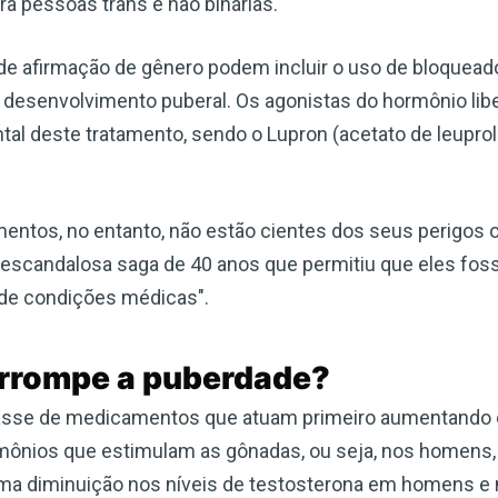
a pessoas trans e não binárias.
de afirmação de gênero podem incluir o uso de bloquead
desenvolvimento puberal. Os agonistas do hormônio libe
l deste tratamento, sendo o Lupron (acetato de leupro
tos, no entanto, não estão cientes dos seus perigos 
 escandalosa saga de 40 anos que permitiu que eles fos
 de condições médicas".
errompe a puberdade?
asse de medicamentos que atuam primeiro aumentando e
ônios que estimulam as gônadas, ou seja, nos homens, o
 uma diminuição nos níveis de testosterona em homens e 