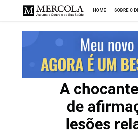
HOME
SOBRE O D
A chocante
de afirma
lesões rel