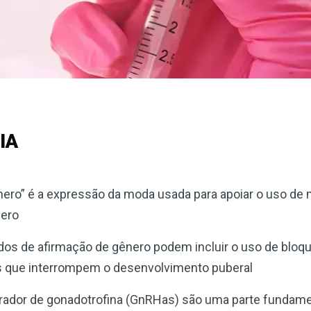
IA
nero” é a expressão da moda usada para apoiar o uso d
nero
dos de afirmação de gênero podem incluir o uso de bloq
s que interrompem o desenvolvimento puberal
erador de gonadotrofina (GnRHas) são uma parte fundam