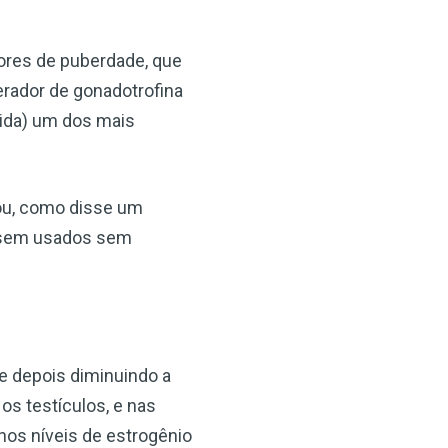
ores de puberdade, que
rador de gonadotrofina
×
lida) um dos mais
ou, como disse um
sem usados ​​sem
 depois diminuindo a
s testículos, e nas
nos níveis de estrogênio