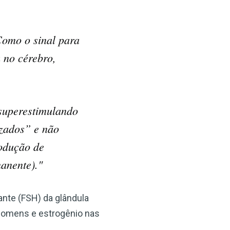
Como o sinal para
 no cérebro,
superestimulando
izados” e não
odução de
anente)."
ante (FSH) da glândula
 homens e estrogênio nas