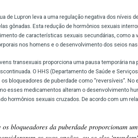
ua de Lupron leva a uma regulação negativa dos níveis d
las gônadas. Esta redução de hormônios sexuais interr
mento de características sexuais secundárias, como a v
corporais nos homens e o desenvolvimento dos seios nas
vens transexuais proporciona uma pausa temporária na 
descontinuada. O HHS (Departamento de Saúde e Serviç
 os bloqueadores de puberdade como “reversíveis”. No e
mo esses medicamentos alteram o desenvolvimento hum
o hormônios sexuais cruzados. De acordo com um relat
 se os bloqueadores da puberdade proporcionam um
considerarem as suas opções, ou se eles 'prendem'