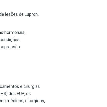
de lesões de Lupron,
as hormonais,
e condições
e supressão
icamentos e cirurgias
HHS) dos EUA, os
os médicos, cirúrgicos,