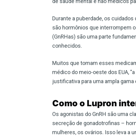
de saúde mental e não médicos par
Durante a puberdade, os cuidados 
são hormônios que interrompem o 
(GnRHas) são uma parte fundamenta
conhecidos.
Muitos que tomam esses medicamen
médico do meio-oeste dos EUA, "a
justificativa para uma ampla gama
Como o Lupron int
Os agonistas do GnRH são uma cl
secreção de gonadotrofinas – horm
mulheres, os ovários. Isso leva a