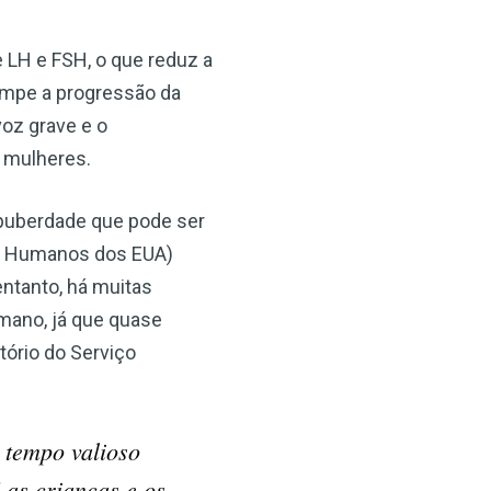
e LH e FSH, o que reduz a
ompe a progressão da
oz grave e o
 mulheres.
puberdade que pode ser
os Humanos dos EUA)
ntanto, há muitas
ano, já que quase
ório do Serviço
 tempo valioso
 as crianças e os