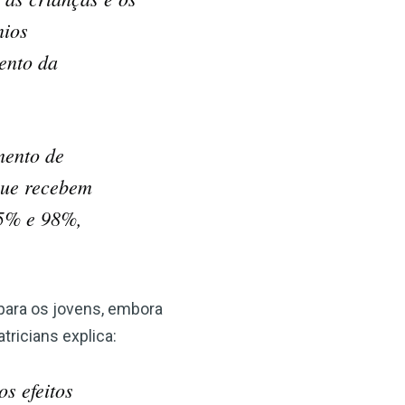
nios
ento da
mento de
que recebem
,5% e 98%,
para os jovens, embora
ricians explica:
s efeitos