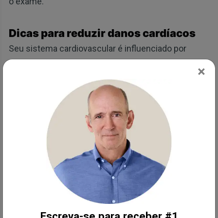
o exame.
Dicas para reduzir danos cardíacos
Seu sistema cardiovascular é influenciado por
diversos fatores, incluindo alimentação, sono,
×
exercícios, estresse e medicamentos. Cada um
apresenta um papel único em ajudar ou prejudicar a
saúde cardiovascular.
A pesquisa continua para identificar fatores que
influenciam a saúde do coração e maneiras de usar
essas informações para apoiar e controlar sua
saúde. Considere esses fatores e links para artigos
para ajudá-lo em sua jornada para uma saúde
melhor.
Escreva-se para receber #1