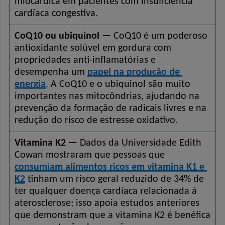
miocárdica em pacientes com insuficiência 
cardíaca congestiva.
CoQ10 ou ubiquinol —
 CoQ10 é um poderoso 
antioxidante solúvel em gordura com 
propriedades anti-inflamatórias e 
desempenha um 
papel na produção de 
energia
. A CoQ10 e o ubiquinol são muito 
importantes nas mitocôndrias, ajudando na 
prevenção da formação de radicais livres e na 
redução do risco de estresse oxidativo.
Vitamina K2 —
 Dados da Universidade Edith 
Cowan mostraram que pessoas que 
consumiam alimentos ricos em vitamina K1 e 
K2
 tinham um risco geral reduzido de 34% de 
ter qualquer doença cardíaca relacionada à 
aterosclerose; isso apoia estudos anteriores 
que demonstram que a vitamina K2 é benéfica 