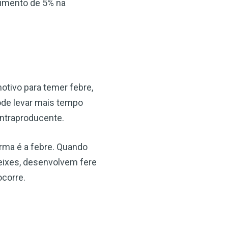
aumento de 5% na
motivo para temer febre,
pode levar mais tempo
ontraproducente.
rma é a febre. Quando
peixes, desenvolvem fere
ocorre.