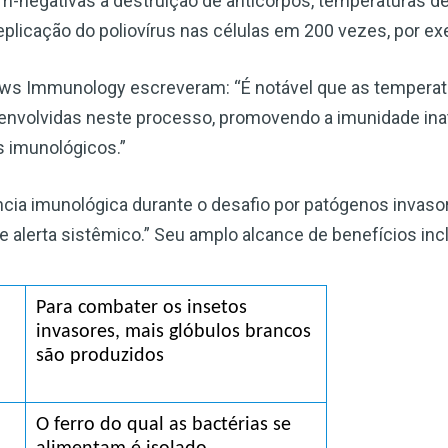
m-negativas à destruição de anticorpos, temperaturas de
Escreva-se para receber #1 boletim
eplicação do poliovírus nas células em 200 vezes, por e
informativo de saúde natural DE
GRAÇA
ws Immunology escreveram: “É notável que as temperatu
Receba acesso ilimitado às melhores informações de saúde,
nvolvidas neste processo, promovendo a imunidade inata
sem censura ou vigilância eletrônica.
 imunológicos.”
ia imunológica durante o desafio por patógenos invaso
alerta sistêmico.” Seu amplo alcance de benefícios inc
Inscreva-se Agora!
Confira nossa política de privacidade
Para combater os insetos 
invasores, mais glóbulos brancos 
são produzidos
O ferro do qual as bactérias se 