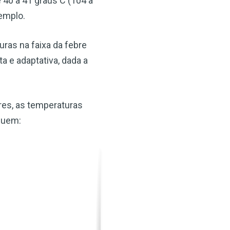
 40 a 41 graus C (104 a
xemplo.
ras na faixa da febre
 e adaptativa, dada a
res, as temperaturas
luem: