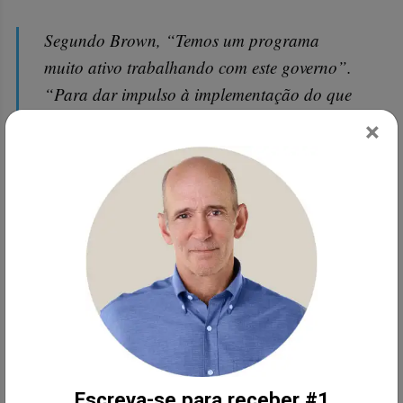
Segundo Brown, “Temos um programa
muito ativo trabalhando com este governo”.
“Para dar impulso à implementação do que
a Food and Drug Administration já disse,
×
que é acabar com o amálgama para crianças
e mulheres grávidas, recentemente me reuni
outra vez com um consórcio de agências
federais, o Gabinete do Secretário Adjunto
da Saúde, a Agência de Proteção Ambiental,
o Conselho de Qualidade Ambiental da Casa
Branca.
O que a agência governamental sobre ciência
e saúde diz, surpreendentemente, nem sequer
Escreva-se para receber #1