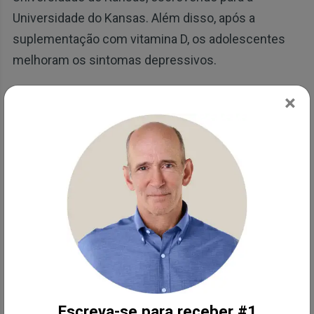
Universidade do Kansas. Além disso, após a
suplementação com vitamina D, os adolescentes
melhoram os sintomas depressivos.
×
A suplementação com dosagem alta de vitamina D
“parece melhorar os sintomas [de depressão],
indicando uma possível relação causal”, concluiu
outro estudo. Enquanto um estudo de
psiconeuroendocrinologia até relacionou um risco
aumentado de suicídio com níveis baixos de
vitamina D, observando:
“Foi proposto que a vitamina D desempenhe
um papel na manutenção da função cerebral
normal e atue como os outros
Escreva-se para receber #1